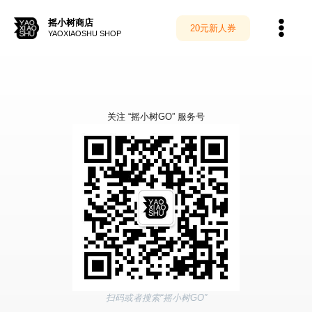
跳
至
摇小树商店
20元新人券
内
YAOXIAOSHU SHOP
容
关注 “摇小树GO” 服务号
扫码或者搜索“摇小树GO”