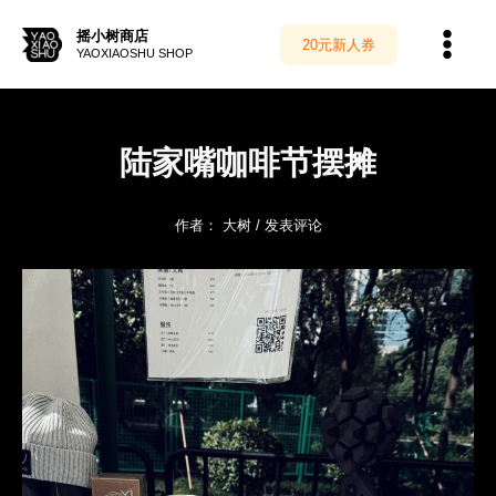
跳
至
摇小树商店
20元新人券
内
YAOXIAOSHU SHOP
容
陆家嘴咖啡节摆摊
作者：
大树
/
发表评论