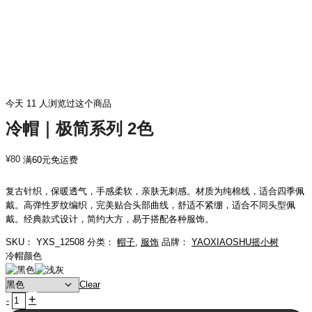
今天 11 人浏览过这个商品
冷帽｜极简系列 2色
¥
80
满60元免运费
复古针织，保暖透气，手感柔软，亲肤无刺感。材质为纯棉线，适合四季佩
戴。高弹性罗纹编织，完美贴合头部曲线，舒适不紧绷，适合不同头型佩
戴。经典款式设计，简约大方，易于搭配各种服饰。
SKU：
YXS_12508
分类：
帽子
,
服饰
品牌：
YAOXIAOSHU摇小树
冷帽颜色
Clear
+
冷
-