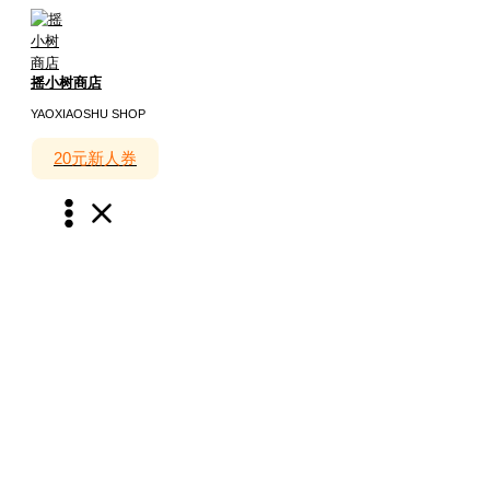
跳
至
内
摇小树商店
容
YAOXIAOSHU SHOP
20元新人券