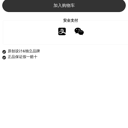
帽
加入购物车
｜
极
简
安全支付
系
列
2
色
数
原创设计&独立品牌
量
正品保证假一赔十
描述
其他信息
用户评价 (0)
客服